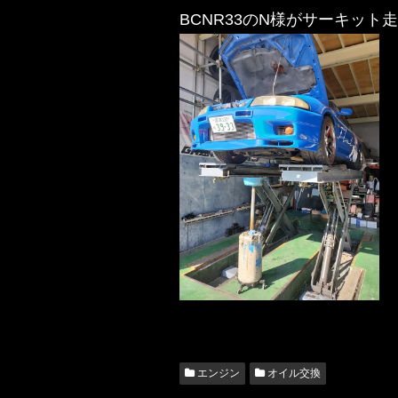
BCNR33のN様がサーキッ
エンジン
オイル交換