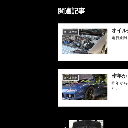
関連記事
オイル
オイル交換
走行距離
昨年か
オイル交換
昨年から
た。